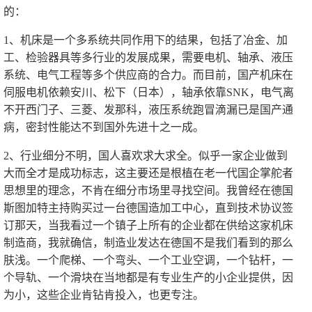
的：
1、机床是一个多系统共同作用下的结果，包括了冶金、加
工、检验器具等多行业的发展成果，需要电机、轴承、液压
系统、电气工程等多个供应商的合力。而目前，国产机床在
伺服电机依赖安川、松下（日本），轴承依靠SNK，电气离
不开西门子、三菱、发那科，液压系统跑冒滴漏已是国产通
病，密封性能达不到国外先进十之一成。
2、行业细分不明，国人喜欢求大求全。似乎一家企业做到
大而全才是成功标志，这主要还是根植在老一代国企掌舵者
思想里的理念，不肯在细分市场里寻找空间。我曾经在德国
斯图加特主持购买过一台德国造加工中心，直到技术协议签
订那天，当我看过一个镇子上所有的企业都在供给这家机床
制造商，我就确信，制造业发达在德国不是我们看到的那么
肤浅。一个爬梯、一个弯头、一个工业空调，一个钻杆，一
个导轨、一个滑块在当地都是有专业生产的小企业提供，因
为小，这些企业肯钻肯投入，也更专注。