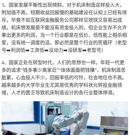
3、国家发展平衡性出现倾斜，对于机床制造这样投入大，
附加值不高，短期收益回报慢的基础建设在认知上已经有排
斥，毕竟不如互联网金融服务公司那样见效快又容易出成
绩。机床想发展是不能没有资金投入的，但企业生存不允许
拿出更多的利润，当一个行业都是在低价、低性能上相杀相
爱，没有统一调度的话，那必然是整个行业的死循环（老型
号➡️利润低➡️工资低➡️没动力➡️没研发➡️老型号）
4、国家正处在转型时代，人们的思想也一样。年轻一代更
多的追求“钱多事少离家近”“体体面面把钱赚”，机床制造苦
脏累，心血投入不少，回报率低的可怜，社会地位也不高。
越来越多的大学毕业生尤其是优秀的学科状元转投金融领
域，人才的匮乏导致机床制造设计的各行业整体停滞。